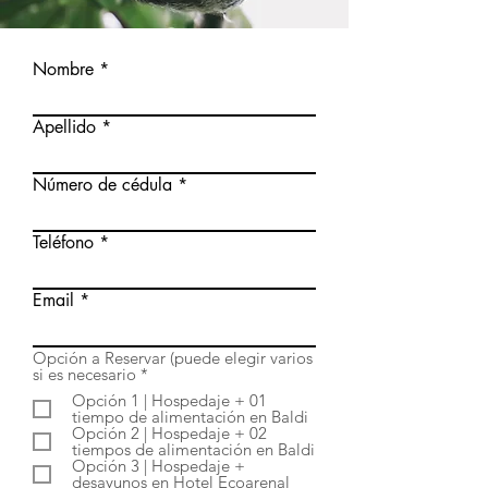
Nombre
Apellido
Número de cédula
Teléfono
Email
Opción a Reservar (puede elegir varios
O
si es necesario
*
b
Opción 1 | Hospedaje + 01
l
tiempo de alimentación en Baldi
i
Opción 2 | Hospedaje + 02
g
tiempos de alimentación en Baldi
a
Opción 3 | Hospedaje +
t
desayunos en Hotel Ecoarenal
o